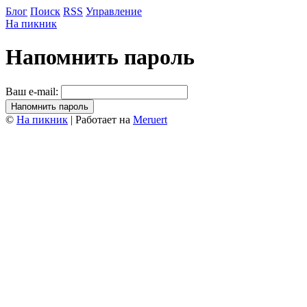
Блог
Поиск
RSS
Управление
На пикник
Напомнить пароль
Ваш e-mail:
©
На пикник
| Работает на
Meruert